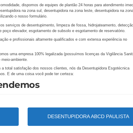
comodidade, dispomos de equipes de plantão 24 horas para atendimento ime
esentupidora na zona sul, desentupidora na zona leste, desentupidora na zon
ilizando o nosso formulário.
os serviços de desentupimento, limpeza de fossa, hidrojateamento, detecçã
 poço elevador, esgotamento de subsolo e esgotamento de reservatório.
ação e profissionais altamente qualificados e com extensa experiência no
mos uma empresa 100% legalizada (possuímos licenças da Vigilância Sanitá
 meio-ambiente.
 total satisfação dos nossos clientes, nós da Desentupidora Esgotécnica
mos. E de uma coisa você pode ter certeza:
tendemos
DESENTUPIDORA ABCD PAULISTA