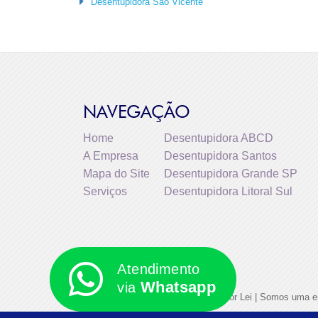
Desentupidora São Vicente
NAVEGAÇÃO
Home
Desentupidora ABCD
A Empresa
Desentupidora Santos
Mapa do Site
Desentupidora Grande SP
Serviços
Desentupidora Litoral Sul
Atendimento
Whatsapp
via
©2026. Todos os direitos reservador por Lei | Somos uma e