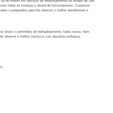
 há de melhor em serviços de desentupimento no estado de São
mos todas as licenças e alvará de funcionamento. Contamos
cados e preparados para lhe oferecer o melhor atendimento e
ulos leves e caminhões de hidrojateamento, todos novos, bem
e oferecer o melhor serviço e com absoluta confiança.
s)