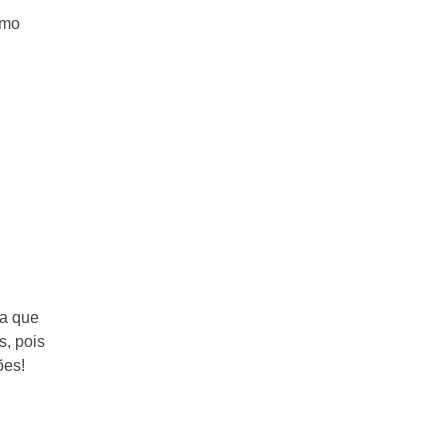
omo
da que
s, pois
ões!