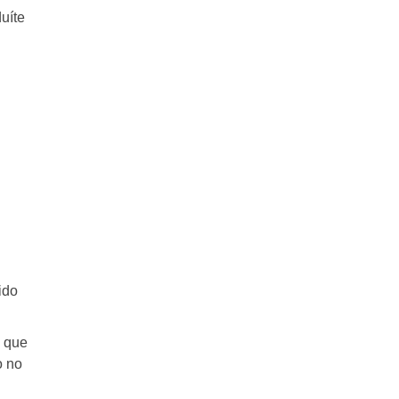
uíte
ido
 que
o no