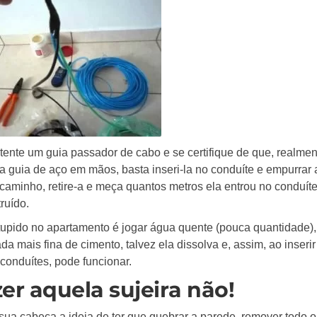
tente um guia passador de cabo e se certifique de que, realmen
 guia de aço em mãos, basta inseri-la no conduíte e empurrar 
 caminho, retire-a e meça quantos metros ela entrou no conduít
ruído.
upido no apartamento é jogar água quente (pouca quantidade),
a mais fina de cimento, talvez ela dissolva e, assim, ao inserir
onduítes, pode funcionar.
er aquela sujeira não!
ua cabeça a ideia de ter que quebrar a parede, remover todo o