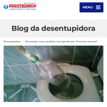
MENU
Blog da desentupidora
Desentupidora
Desentupir vaso sanitário com garrafa pet: Funciona mesmo?