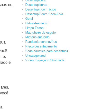
Desentupidora
soas ou
Desentupidores
Desentupir com ácido
Desentupir com Coca-Cola
Geral
Hidrojateamento
Limpa Fossa
Mau cheiro de esgoto
Mictório entupido
Pandemia coronavírus
água
Preço desentupimento
você
Soda cáustica para desentupir
Uncategorized
iro,
Vídeo Inspeção Robotizada
rrado e
ares,
 você
ma