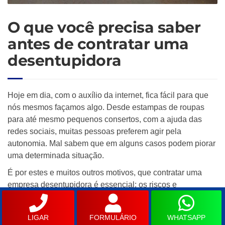
O que você precisa saber
antes de contratar uma
desentupidora
Hoje em dia, com o auxílio da internet, fica fácil para que
nós mesmos façamos algo. Desde estampas de roupas
para até mesmo pequenos consertos, com a ajuda das
redes sociais, muitas pessoas preferem agir pela
autonomia. Mal sabem que em alguns casos podem piorar
uma determinada situação.
É por estes e muitos outros motivos, que contratar uma
empresa desentupidora é essencial: os riscos e
principalmente o não conhecimento do assunto, pode
causar danos maiores aos que já foram causados.
LIGAR
FORMULÁRIO
WHATSAPP